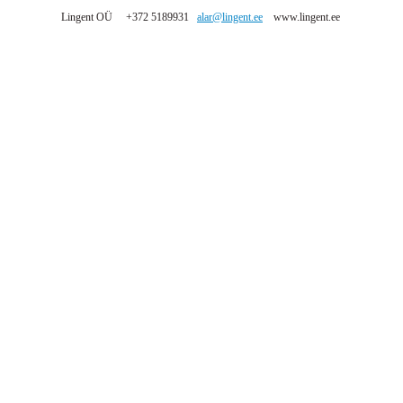
Lingent OÜ +372 5189931
alar@lingent.ee
www.lingent.ee