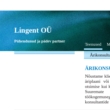
Lingent OÜ
Pühendunud ja pädev partner
Teenused
M
Ärikonsult
ÄRIKONS
Nõustame klie
äriplaani või
otsimise kui 
Suuremate 
töökogemuse
konsultantide 